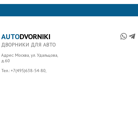
AUTO
DVORNIKI
ДВОРНИКИ ДЛЯ АВТО
Адрес: Москва, ул. Удальцова,
д.60
Тел.:
+7(495)638-54-80
,
Тел.:
+7(499)390-390-1
Главная
О нас
Условия доставки
Контакты
Copyright ©2006-2026 Autodvorniki.ru