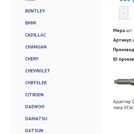
BENTLEY
-
BMW
Мера
шт
CADILLAC
Артикул 
CHANGAN
Произво
CHERY
ID произ
CHEVROLET
CHRYSLER
CITROEN
Адаптер O
DAEWOO
типа УСЫ.
DAIHATSU
DATSUN