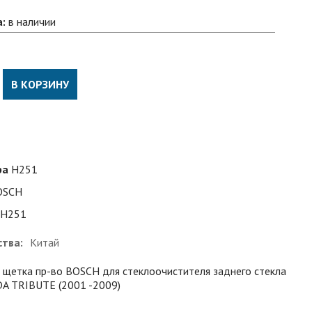
а:
в наличии
В КОРЗИНУ
ра
H251
OSCH
H251
ства:
Китай
)
щетка пр-во BOSCH для стеклоочистителя заднего стекла
A TRIBUTE (2001 -2009)