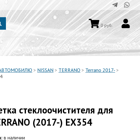
0
руб.
 АВТОМОБИЛЮ
>
NISSAN
>
TERRANO
>
Terrano 2017-
>
54
етка стеклоочистителя для
ERRANO (2017-) EX354
а:
в наличии