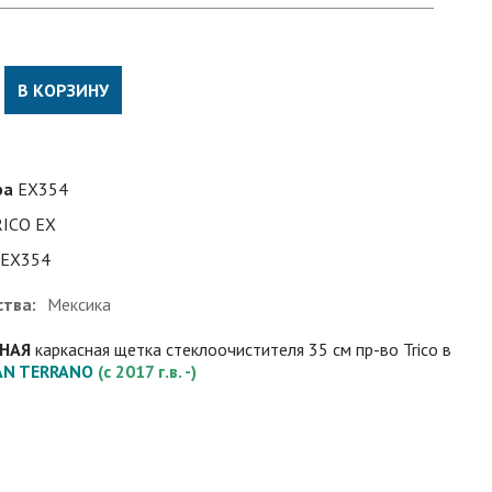
В КОРЗИНУ
ра
EX354
RICO EX
EX354
ства:
Мексика
ЬНАЯ
каркасная щетка стеклоочистителя 35 см пр-во Trico в
AN TERRANO
(c 2017 г.в. -)