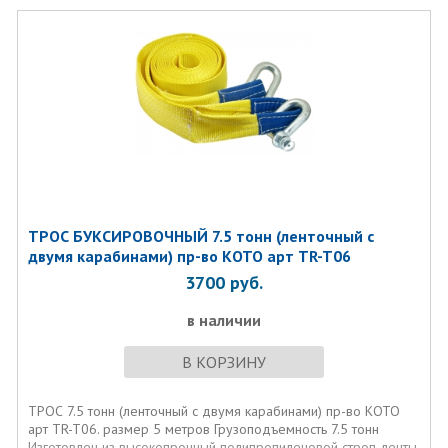
прошиты двойной строчкой.
Трос изготовлен из высокопрочной полипропиленовой строп-
ленты, скрытой текстильной оболочкой.
Применяется для буксировки неисправных транспортных
средств методом гибкой сцепки.
Трос отлично выдерживает динамические нагрузки при
буксировке, растягиваясь под воздействием массы и позволяя
постепенно увеличивать тяговое усилие. При снижении тяговой
нагрузки трос стягивается и не провисает над поверхностью
дороги.
ТРОС БУКСИРОВОЧНЫЙ 7.5 тонн (ленточный с
двумя карабинами) пр-во КOTO арт TR-T06
3700
руб.
в наличии
В КОРЗИНУ
ТРОС 7.5 тонн (ленточный с двумя карабинами) пр-во КOTO
арт TR-T06. размер 5 метров Грузоподъемность 7.5 тонн
Изготовлен из высокопрочный полипропиленовой строп-ленты