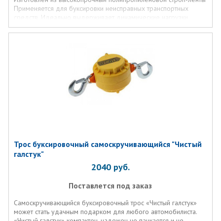
Применяется для буксировки неисправных транспортных
средств. Идеально выдерживает динамические нагрузки.
Трос буксировочный самоскручивающийся "Чистый
галстук"
2040
руб.
Поставлется под заказ
Самоскручивающийся буксировочный трос «Чистый галстук»
может стать удачным подарком для любого автомобилиста.
«Чистый галстук» компактен, надежен не пачкается и не