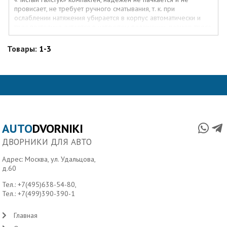
провисает, не требует ручного сматывания, т. к. при
ослаблении натяжения убирается в корпус автоматически и
трос постоянно остается в натянутом положении. размер троса
— 4,1 м. Масса буксируемого автомобиля — до 4,0 т
Товары:
1-3
AUTO
DVORNIKI
ДВОРНИКИ ДЛЯ АВТО
Адрес: Москва, ул. Удальцова,
д.60
Тел.:
+7(495)638-54-80
,
Тел.:
+7(499)390-390-1
Главная