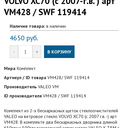
VOLVO XC70 (с 2007-г.в. ) арт
VM428 / SWF 119414
Наличие товара:
в наличии
4650
руб.
-
+
В КОРЗИНУ
Мера
Комплект
Артикул / ID товара
VM428/ SWF 119414
Производитель
VALEO VM
ID производителя
VM428 / SWF 119414
Комплект из 2-х бескаркасных щеток стеклоочистителей
VALEO на ветровое стекло VOLVO XC70 (с 2007 г.в. -) арт
VM428. В комплекте два бескаркасных дворника длиной
650мм и 500мм всесезонной серии щеток VALEO X-TRM с