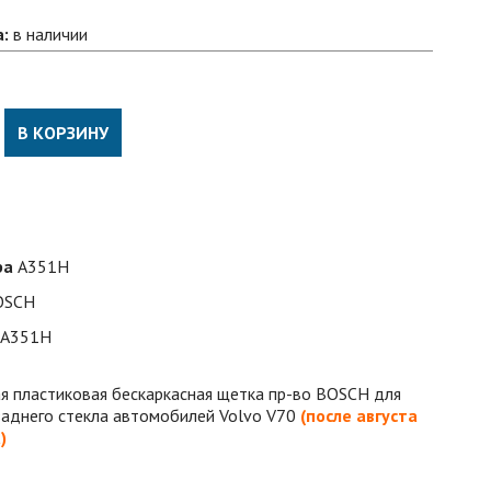
а:
в наличии
В КОРЗИНУ
ра
A351H
OSCH
A351H
я пластиковая бескаркасная
щетка пр-во BOSCH для
заднего стекла автомобилей Volvo V70
(после августа
а
)