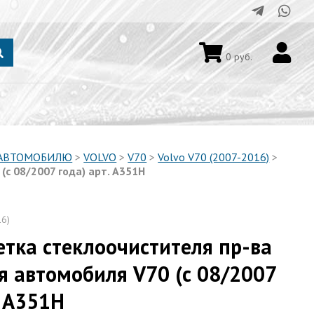
0
руб.
 АВТОМОБИЛЮ
>
VOLVO
>
V70
>
Volvo V70 (2007-2016)
>
с 08/2007 года) арт. A351H
16)
тка стеклоочистителя пр-ва
я автомобиля V70 (с 08/2007
. A351H