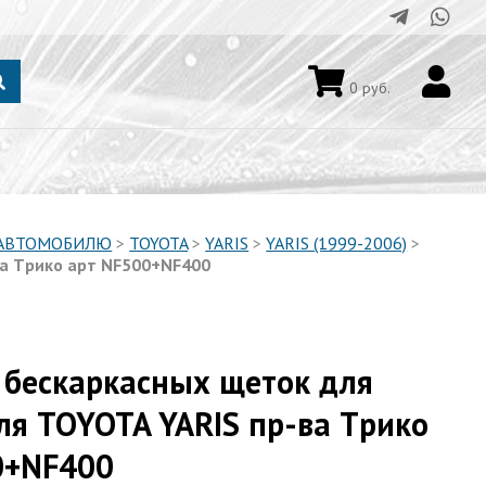
0
руб.
 АВТОМОБИЛЮ
>
TOYOTA
>
YARIS
>
YARIS (1999-2006)
>
ва Tрико арт NF500+NF400
 бескаркасных щеток для
ля TOYOTA YARIS пр-ва Tрико
0+NF400