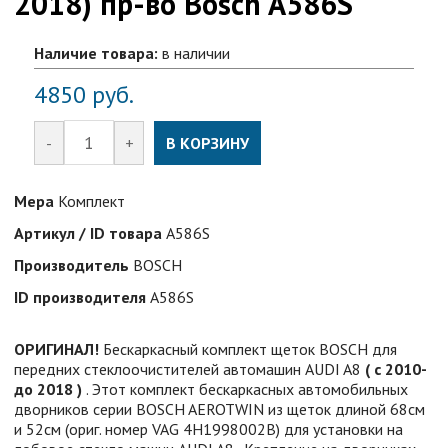
2018) пр-во Bosch A586S
Наличие товара:
в наличии
4850
руб.
-
+
В КОРЗИНУ
Мера
Комплект
Артикул / ID товара
A586S
Производитель
BOSCH
ID производителя
A586S
ОРИГИНАЛ!
Бескаркасный комплект щеток BOSCH для
передних стеклоочистителей автомашин AUDI A8
( с 2010-
до 2018 )
. Этот комплект бескаркасных автомобильных
дворников серии BOSCH AEROTWIN из щеток длиной 68см
и 52см (ориг. номер VAG 4H1998002B) для установки на