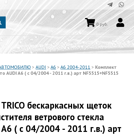
0
руб.
 АВТОМОБИЛЮ
>
AUDI
>
A6
>
A6 2004-2011
>
Комплект
 AUDI A6 ( с 04/2004 - 2011 г.в.) арт NF5515+NF5515
 TRICO бескаркасных щеток
стителя ветрового стекла
A6 ( с 04/2004 - 2011 г.в.) арт