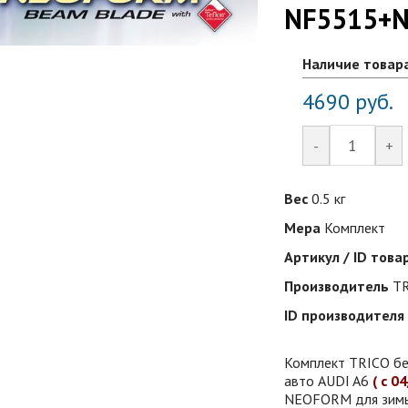
NF5515+
Наличие товар
4690
руб.
-
+
Вес
0.5 кг
Мера
Комплект
Артикул / ID това
Производитель
TR
ID производителя
Комплект TRICO бе
авто AUDI A6
( с 0
NEOFORM для зимы 