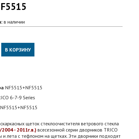
NF5515
а:
в наличии
В КОРЗИНУ
ра
NF5515+NF5515
ICO 6-7-9 Series
NF5515+NF5515
скаркасных щеток стеклоочистителя ветрового стекла
4/2004 - 2011г.в.)
всесезонной серии дворников TRICO
и лета с тефлоном на щетках. Эти дворники подходят