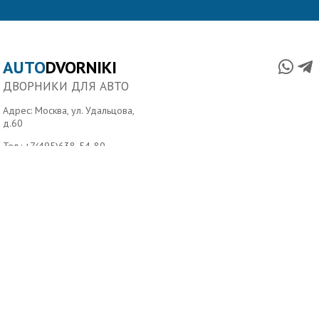
AUTO
DVORNIKI
ДВОРНИКИ ДЛЯ АВТО
Адрес: Москва, ул. Удальцова,
д.60
Тел.:
+7(495)638-54-80
,
Тел.:
+7(499)390-390-1
Главная
О нас
Условия доставки
Контакты
Copyright ©2006-2026 Autodvorniki.ru