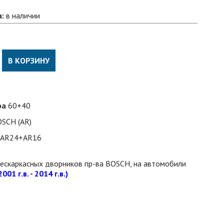
а:
в наличии
В КОРЗИНУ
ра
60+40
SCH (AR)
AR24+AR16
бескаркаcных дворников пр-ва BOSCH, на автомобили
2001 г.в. - 2014 г.в.)