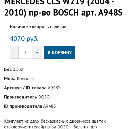
MERCEDES CLS W219 (2004 -
2010) пр-во BOSCH арт. A948S
Наличие товара:
в наличии
4070
руб.
-
+
В КОРЗИНУ
Вес
0.5 кг
Мера
Комплект
Артикул / ID товара
A948S
Производитель
BOSCH
ID производителя
A948S
Комплект из двух бескаркаcных дворников (щёток
стеклоочистителей) пр-ва BOSCH, Бельгия, для