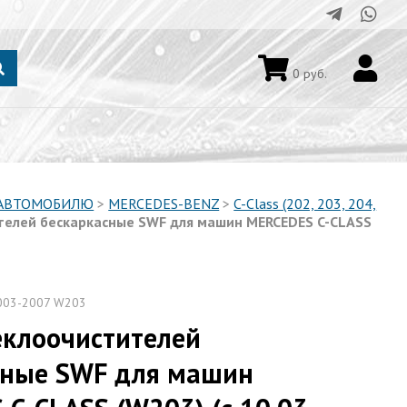
0
руб.
 АВТОМОБИЛЮ
>
MERCEDES-BENZ
>
C-Class (202, 203, 204,
телей бескаркасные SWF для машин MERCEDES C-CLASS
003-2007 W203
еклоочистителей
сные SWF для машин