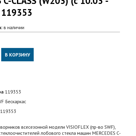
C-CLASS (W203) (с 10.03 -
т 119353
а:
в наличии
В КОРЗИНУ
ра
119353
F Бескаркас
119353
дворников всесезонной модели VISIOFLEX (пр-во SWF),
 стеклоочистителей лобового стекла машин MERCEDES C-