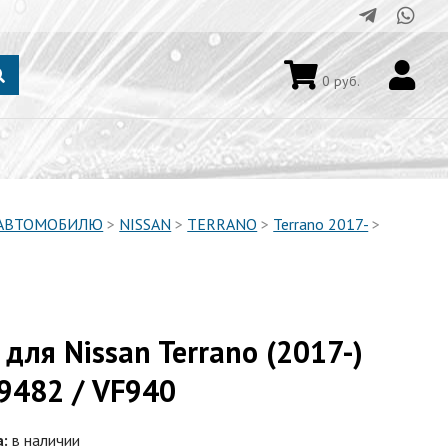
0
руб.
 АВТОМОБИЛЮ
>
NISSAN
>
TERRANO
>
Terrano 2017-
>
для Nissan Terrano (2017-)
9482 / VF940
а:
в наличии