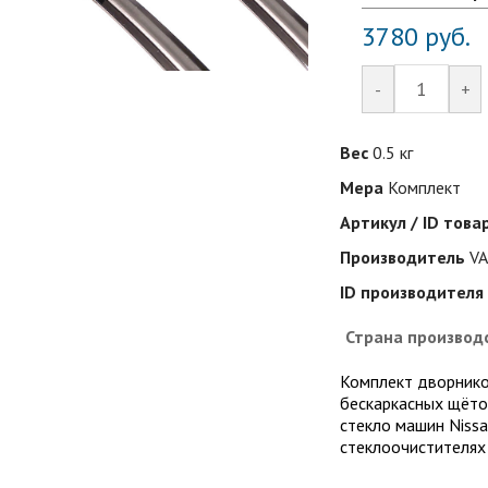
3780
руб.
-
+
Вес
0.5 кг
Мера
Комплект
Артикул / ID това
Производитель
V
ID производителя
Страна производ
Комплект дворник
бескаркасных щёто
стекло машин Nissan
стеклоочистителя