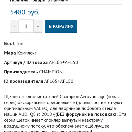
5480
руб.
-
+
В КОРЗИНУ
Вес
0.5 кг
Мера
Комплект
Артикул / ID товара
AFL65+AFL50
Производитель
CHAMPION
ID производителя
AFL65+AFL50
Щётки стеклоочистителей Champion Aerovantage (новая
серия) бескаркасные оригинальные (длины соответствуют
оригинальным VALEO) для дворников лобового стекла
машин AUDI Q8 (c 2018 -)(
БЕЗ форсунок на поводках
) . Эта
серия щеток имеет спойлер выгнутый навстречу
воздушному потоку, что обеспечивает ещё лучшее
прилегание дворника к стеклу на скорости!