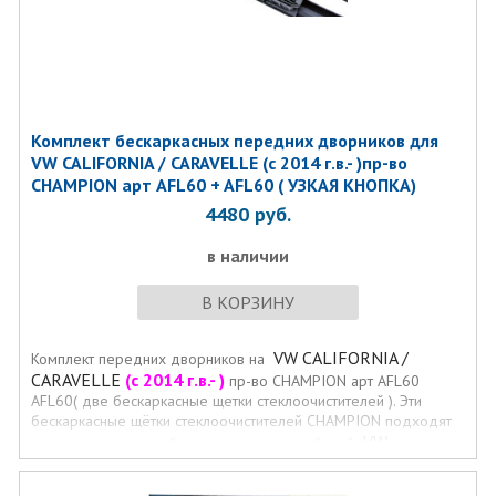
Комплект бескаркасных передних дворников для
VW CALIFORNIA / CARAVELLE (с 2014 г.в.- )пр-во
CHAMPION арт AFL60 + AFL60 ( УЗКАЯ КНОПКА)
4480
руб.
в наличии
В КОРЗИНУ
VW CALIFORNIA /
Комплект передних дворников на
CARAVELLE
(с 2014 г.в.- )
пр-во CHAMPION арт AFL60
AFL60( две бескаркасные щетки стеклоочистителей ). Эти
бескаркасные щётки стеклоочистителей CHAMPION подходят
VW
для установки на лобовое стекло автомобилей
CALIFORNIA / CARAVELLE
(с 2014 г.в.- )
креплениями (
УЗКАЯ КНОПКА
) и размерами щёток.