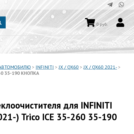
0
руб.
 АВТОМОБИЛЮ
>
INFINITI
>
JX / QX60
>
JX / QX60 2021-
>
260 35-190 КНОПКА
клоочистителя для INFINITI
021-) Trico ICE 35-260 35-190