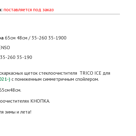
а:
поставляется под заказ
ра
65см 48см / 35-260 35-1900
ENSO
35-260 35-190
ескаркасных щеток стеклоочистителя TRICO ICE для
021-)
с пониженным симметричным спойлером.
65см48см.
лоочистителях КНОПКА.
я зимы и лета!