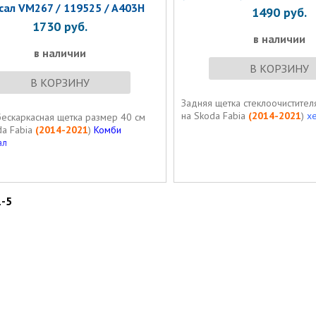
сал VM267 / 119525 / A403H
1490
руб.
1730
руб.
в наличии
в наличии
В КОРЗИНУ
В КОРЗИНУ
Задняя щетка стеклоочистите
на Skoda Fabia
(2014-2021
)
х
бескаркасная щетка размер 40 см
da Fabia
(2014-2021
)
Комби
ал
1-5