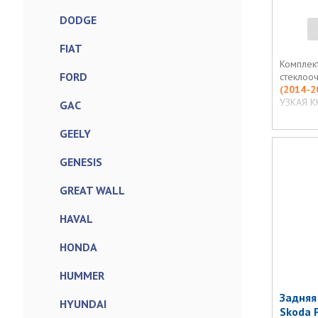
DODGE
FIAT
Комплек
FORD
стеклооч
(2014-2
УЗКАЯ К
GAC
GEELY
GENESIS
GREAT WALL
HAVAL
HONDA
HUMMER
Задняя
HYUNDAI
Skoda 