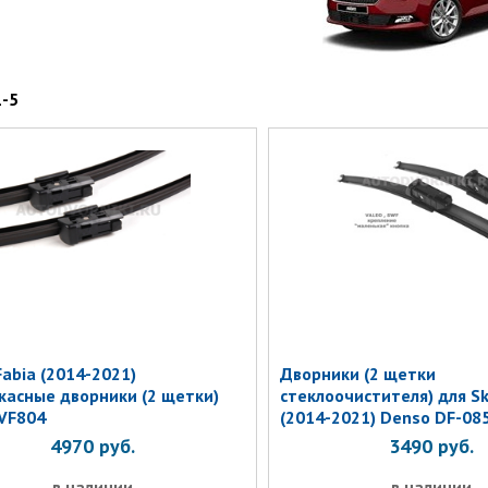
1-5
Fabia (2014-2021)
Дворники (2 щетки
касные дворники (2 щетки)
стеклоочистителя) для Sk
VF804
(2014-2021) Denso DF-08
4970
руб.
3490
руб.
в наличии
в наличии