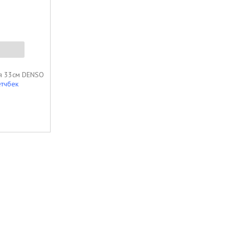
ля 33см DENSO
етчбек