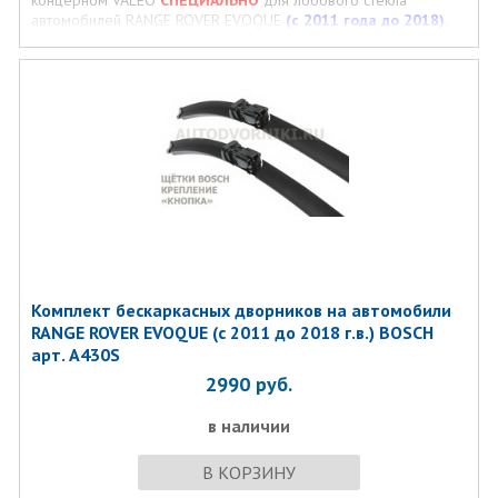
концерном VALEO
СПЕЦИАЛЬНО
для лобового стекла
автомобилей RANGE ROVER EVOQUE
(с 2011 года до 2018)
.
размер щеток 58 см и 53 см, крепление на дворниках
КНОПКА.
Комплект бескаркаcных дворников на автомобили
RANGE ROVER EVOQUE (с 2011 до 2018 г.в.) BOSCH
арт. A430S
2990
руб.
в наличии
В КОРЗИНУ