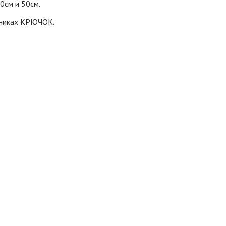
0см и 50см.
рниках КРЮЧОК.