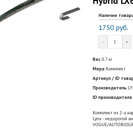
Hybrid LX
Наличие товар
1750
руб.
-
+
Вес
0.7 кг
Мера
Комплект
Артикул / ID това
Производитель
L
ID производителя
Комплект из 2-х к
Lynx - недорогой а
VOGUE/AUTOBIOGR