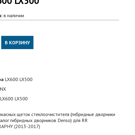
600 LX500
а:
в наличии
В КОРЗИНУ
ра
LX600 LX500
YNX
LX600 LX500
аркасных щеток стеклоочистителя (гибридные дворники
налог гибридных дворников Denso) для RR
APHY (2013-2017)