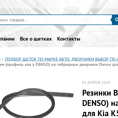
мпании
Все о щетках
Контакты
о
>
ПОДБОР ЩЕТОК ПО МАРКЕ АВТО: ДВОРНИКИ ВЫБОР ПО
м (профиль как у DENSO) на гибридные дворники Denso для 
K5 (КОРЕЯ) 2019-
Резинки В
DENSO) н
для Kia K