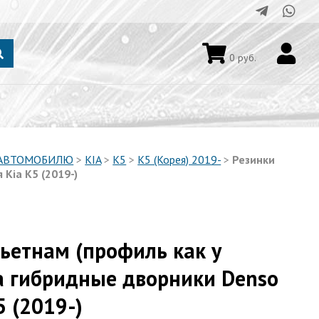
0
руб.
 АВТОМОБИЛЮ
>
KIA
>
K5
>
K5 (Корея) 2019-
>
Резинки
Kia K5 (2019-)
ьетнам (профиль как у
а гибридные дворники Denso
5 (2019-)