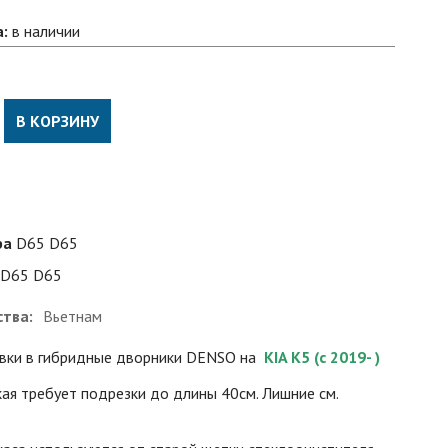
а:
в наличии
В КОРЗИНУ
ра
D65 D65
D65 D65
ства:
Вьетнам
овки в гибридные дворники DENSO на
KIA K5 (с 2019- )
ая требует подрезки до длины 40см. Лишние см.