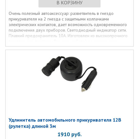
В КОРЗИНУ
Очень полезный автоаксессуар: разветвитель в гнездо
прикуривателя на 2 гнезда с защитными колпачками
электрических контактов, дает возможность одновременного
подключения двух приборов. Светодиодный индикатор сети.
Плавкий предохранитель 10А. Изготовлен из высокопрочного
тугоплавкого пластика. Для автомобилей с напряжением
бортовой сети 12В. размер провода 1 метр. ВНИМАНИЕ! Не
предназначен для использования электроприборов с
напряжением свыше 12В, мощностью более 120W и силе тока
более 10А
Удлинитель автомобильного прикуривателя 12В
(рулетка) длиной 3м
1910
руб.