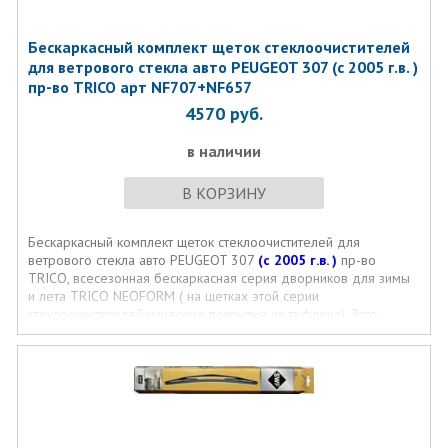
Бескаркасный комплект щеток стеклоочистителей
для ветрового стекла авто PEUGEOT 307 (c 2005 г.в. )
пр-во TRICO арт NF707+NF657
4570
руб.
в наличии
В КОРЗИНУ
Бескаркасный комплект щеток стеклоочистителей для
ветрового стекла авто PEUGEOT 307
(c 2005 г.в. )
пр-во
TRICO, всесезонная бескаркасная серия дворников для зимы
и лета TRICO NEOFORM ( на щетках этой серии
стеклоочистителей нанесено покрытие из тефлона). Этот
комплект дворников подходит для установки в качестве
стеклоочистителей лобового стекла на авто PEUGEOT 307
(c
2005 г.в. )
креплениями и размерами щеток.