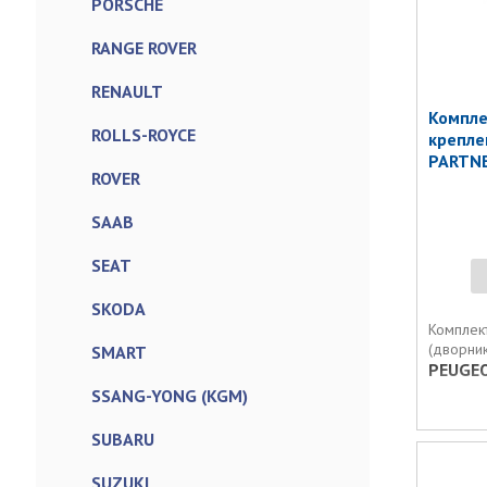
PORSCHE
RANGE ROVER
RENAULT
Компле
ROLLS-ROYCE
крепле
PARTNER
ROVER
SAAB
SEAT
SKODA
Комплект
(дворник
SMART
PEUGE
SSANG-YONG (KGM)
SUBARU
SUZUKI