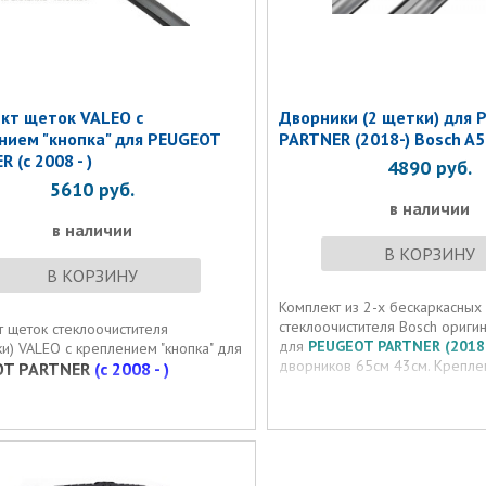
кт щеток VALEO с
Дворники (2 щетки) для 
нием "кнопка" для PEUGEOT
PARTNER (2018-) Bosch A
 (c 2008 - )
4890
руб.
5610
руб.
в наличии
в наличии
В КОРЗИНУ
В КОРЗИНУ
Комплект из 2-х бескаркасных
стеклоочистителя Bosch ориги
 щеток стеклоочистителя
для
PEUGEOT PARTNER (2018
и) VALEO с креплением "кнопка" для
дворников 65см 43см. Крепл
OT PARTNER
(c 2008 - )