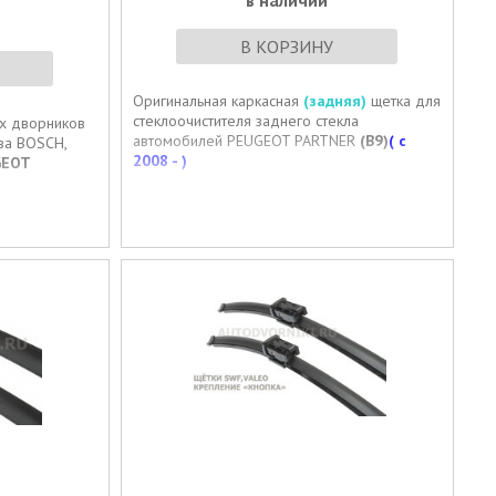
в наличии
В КОРЗИНУ
Оригинальная каркасная
(задняя)
щетка для
стеклоочистителя заднего стекла
ых дворников
автомобилей PEUGEOT PARTNER
(B9)
( с
-ва BOSCH,
2008 - )
GEOT