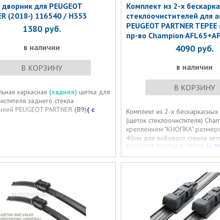
 дворник для PEUGEOT
Комплект из 2-х бескарк
R (2018-) 116540 / H353
стеклоочистителей для а
PEUGEOT PARTNER TEPEE ( 
1380
руб.
пр-во Champion AFL65+A
в наличии
4090
руб.
в наличии
В КОРЗИНУ
В КОРЗИНУ
льная каркасная
(задняя)
щетка для
истителя заднего стекла
илей PEUGEOT PARTNER
(B9)
( с
Комплект из 2-х бескаркасных
(щеток стеклоочистителя) Cham
креплением "КНОПКА" размер
40см для лобового стекла ав
PEUGEOT PARTNER TEPEE
(с 20