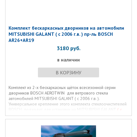
Комплект бескаркаcных дворников на автомобили
MITSUBISHI GALANT ( с 2006 г.в. ) пр-ль BOSCH
AR26+AR19
3180
руб.
в наличии
В КОРЗИНУ
Комплект из 2-х бескаркасных щёток всесезонной серии
дворников BOSCH AEROTWIN для ветрового стекла
автомобилей MITSUBISHI GALANT ( с 2006 г.в. ).
Универсальное крепление этого комплекта стеклоочистителей
BOSCH подходит для установки на MITSUBISHI GALANT
( с
2006 г.в. )