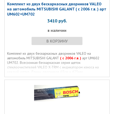
Комплект из двух бескаркасных дворников VALEO
на автомобиль MITSUBISHI GALANT ( с 2006 г.в. ) арт
UM602+UM702
3410
руб.
в наличии
В КОРЗИНУ
Комплект из двух бескаркасных дворников VALEO на
автомобиль MITSUBISHI GALANT
( с 2006 г.в. )
арт UM602
UM702. Всесзонная бескаркасная серия щеток
стеклоочистителей VALEO X-TRM с индикатором износа на
каждой щетке. Длины дворников 65см и 475мм.