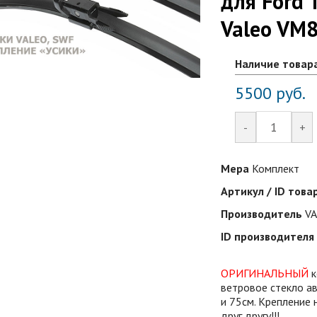
для Ford 
Valeo VM
Наличие товар
5500
руб.
-
+
Мера
Комплект
Артикул / ID това
Производитель
V
ID производителя
ОРИГИНАЛЬНЫЙ
к
ветровое стекло ав
и 75см. Крепление 
друг другу!!!