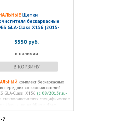
НАЛЬНЫЕ
Щетки
очистителя бескаркасные
ES GLA-Class X156 (2015-
5550
руб.
в наличии
В КОРЗИНУ
НАЛЬНЫЙ
комплект бескаркасных
ля передних стеклоочистителей
S GLA-Class X156
(с 08/2015г.в. -
На стеклоочистителях специфическое
ие. Длины щеток 60см и 48см.
1-7