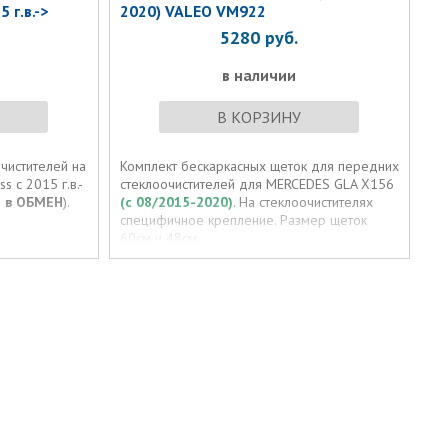
 г.в.->
2020) VALEO VM922
5280
руб.
в наличии
В КОРЗИНУ
чистителей на
Комплект бескаркасных щеток для передних
 с 2015 г.в.-
стеклоочистителей для MERCEDES GLA X156
 в ОБМЕН
).
(с 08/2015-2020)
. На стеклоочистителях
специфичное крепление. Размер щеток
60см и 48см.