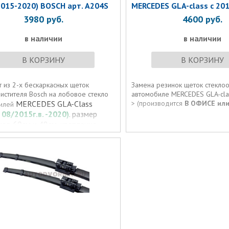
2015-2020) BOSCH арт. A204S
MERCEDES GLA-class с 2015
3980
руб.
4600
руб.
в наличии
в наличии
В КОРЗИНУ
В КОРЗИНУ
 из 2-х бескаркасных щеток
Замена резинок щеток стеклоо
истителя Bosch на лобовое стекло
автомобиле MERCEDES GLA-class
MERCEDES
GLA-Class
> (производится
В ОФИСЕ или
илей
с 08/2015г.в. -2020)
. размер
ов 60см и 48см, крепление
льное для
DES
GLA-Class X156
(с
г.в. - 2020)
!