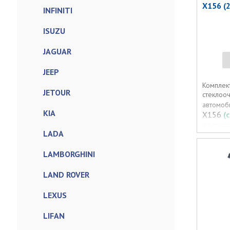
X156 (
INFINITI
ISUZU
JAGUAR
JEEP
Комплект
JETOUR
стеклооч
автомоб
KIA
X156
(
дворник
LADA
оригина
MERCE
LAMBORGHINI
08/2015
LAND ROVER
LEXUS
LIFAN