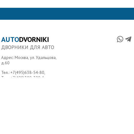
AUTO
DVORNIKI
ДВОРНИКИ ДЛЯ АВТО
Адрес: Москва, ул. Удальцова,
д.60
Тел.:
+7(495)638-54-80
,
Тел.:
+7(499)390-390-1
Главная
О нас
Условия доставки
Контакты
Copyright ©2006-2026 Autodvorniki.ru