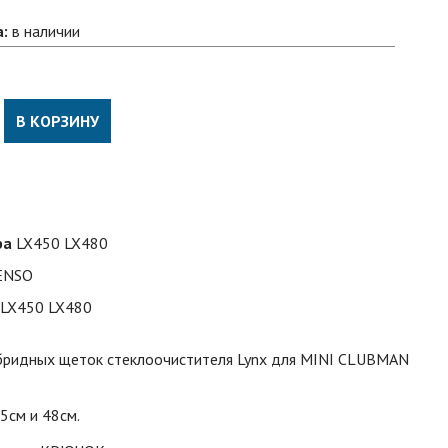
а:
в наличии
В КОРЗИНУ
ра
LX450 LX480
ENSO
LX450 LX480
ибридных щеток стеклоочистителя Lynx для
MINI CLUBMAN
5см и 48см.