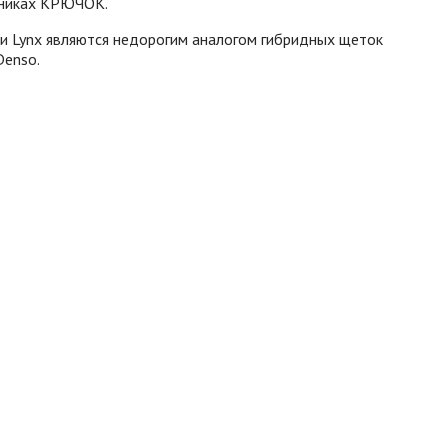
рниках КРЮЧОК.
и Lynx являются недорогим аналогом гибридных щеток
Denso.