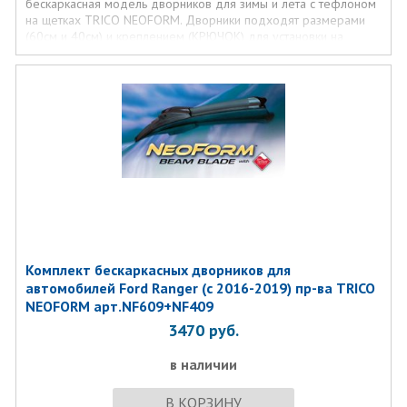
бескаркасная модель дворников для зимы и лета с тефлоном
на щетках TRICO NEOFORM. Дворники подходят размерами
(60см и 40см) и креплением (КРЮЧОК) для установки на
лобовое стекло автомобиля Ford Ranger
(с 2011-2016)
Комплект бескаркасных дворников для
автомобилей Ford Ranger (с 2016-2019) пр-ва TRICO
NEOFORM арт.NF609+NF409
3470
руб.
в наличии
В КОРЗИНУ