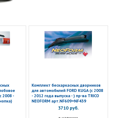
асных
Комплект бескаркасных дворников
лобовое
для автомобилей FORD KUGA (c 2008
 2008 -
- 2012 года выпуска - ) пр-ва TRICO
нопка)
NEOFORM арт.NF609+NF439
3710
руб.
в наличии