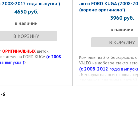
c 2008-2012 года выпуска )
авто FORD KUGA (2008-20
(короче оригинала!)
4650
руб.
3960
руб.
в наличии
в наличии
В КОРЗИНУ
В КОРЗИНУ
т
ОРИГИНАЛЬНЫХ
щеток
чистителя на FORD KUGA
(c 2008-
Комплект из 2-х бескаркасных
да выпуска )
>
VALEO на лобовое стекло авт
(c 2008-2012 года выпуска
. Бескаркасная всесезонная се
дворников для зимы и лета VA
размер щеток стеклоочистител
40см
(ПАССАЖИРСКАЯ КОРО
1-6
ОРИГИНАЛА НА 3 САНТИМЕТ
Крепление дворников с кнопоч