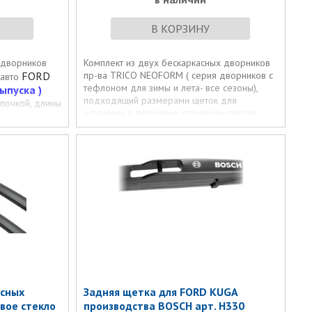
В КОРЗИНУ
 дворников
Комплект из двух бескаркасных дворников
FORD
пр-ва TRICO NEOFORM ( серия дворников с
 авто
тефлоном для зимы и лета- все сезоны),
ыпуска )
подходящий размерами щеток для
почкой, длины
установки в передние стеклоочистители
(c 2008-2012
автомобилей FORD KUGA
года выпуска )
асных
Задняя щетка для FORD KUGA
вое стекло
производства BOSCH арт. H330