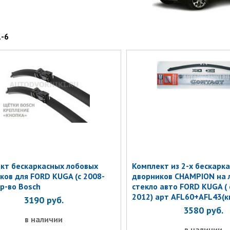
1-6
кт бескаркасных лобовых
Комплект из 2-х бескарк
ков для FORD KUGA (c 2008-
дворников CHAMPION на 
пр-во Bosch
стекло авто FORD KUGA ( с
2012) арт AFL60+AFL43(к
3190
руб.
3580
руб.
в наличии
в наличии