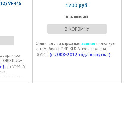
12) VF445
1200
руб.
в наличии
В КОРЗИНУ
Оригинальная каркасная
задняя
щетка для
автомобиля FORD KUGA производства
(c 2008-2012 года выпуска )
BOSCH
 дворников
о FORD KUGA
 )
арт VM445
рия
LEO X-TRM :
ей 60см и
ЧЕ
РА)
.
кой!!!