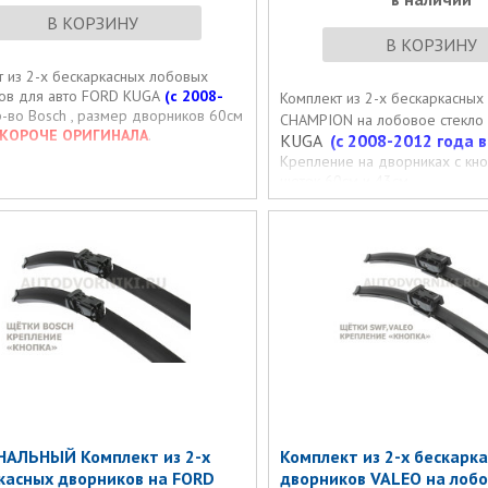
В КОРЗИНУ
В КОРЗИНУ
т из 2-х бескаркасных лобовых
ов для авто FORD KUGA
(c 2008-
Комплект из 2-х бескаркасных
-во Bosch , размер дворников 60см
CHAMPION на лобовое стекло
КОРОЧЕ ОРИГИНАЛА
.
KUGA
(c 2008-2012 года в
Крепление на дворниках с кно
щеток 60см и 43см.
АЛЬНЫЙ Комплект из 2-х
Комплект из 2-х бескарк
касных дворников на FORD
дворников VALEO на лобо