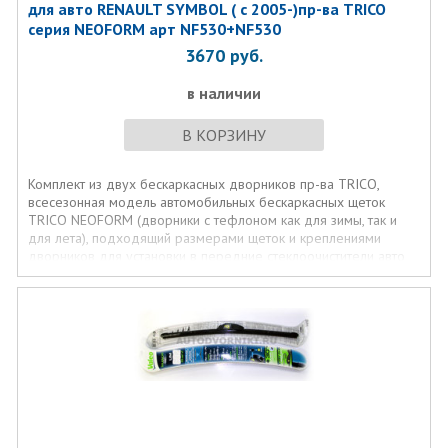
для авто RENAULT SYMBOL ( с 2005-)пр-ва TRICO
серия NEOFORM арт NF530+NF530
3670
руб.
в наличии
В КОРЗИНУ
Комплект из двух бескаркасных дворников пр-ва TRICO,
всесезонная модель автомобильных бескаркасных щеток
TRICO NEOFORM (дворники с тефлоном как для зимы, так и
для лета), подходящий размерами щеток и креплениями
дворников для установки в передние стеклоочистители авто
RENAULT SYMBOL
( с 2005-)