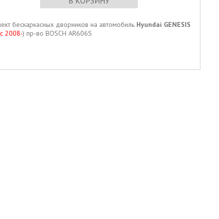
В КОРЗИНУ
ект бескаркаcных дворников на автомобиль
Hyundai GENESIS
(
с 2008-
) пр-во BOSCH AR606S