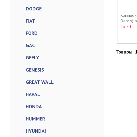
DODGE
Комплект
FIAT
Denso) 
г.в. - )
FORD
GAC
Товары:
GEELY
GENESIS
GREAT WALL
HAVAL
HONDA
HUMMER
HYUNDAI