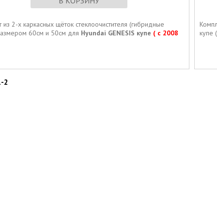
В КОРЗИНУ
 из 2-х каркасных щёток стеклоочистителя (гибридные
Компл
размером 60см и 50см для
Hyundai GENESIS купе
( с 2008
купе 
1-2