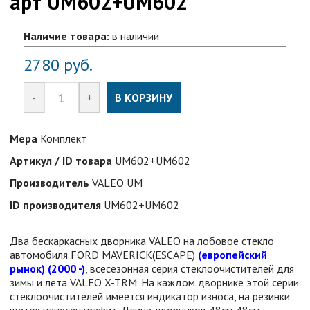
арт UM602+UM602
Наличие товара:
в наличии
2780
руб.
-
+
В КОРЗИНУ
Мера
Комплект
Артикул / ID товара
UM602+UM602
Производитель
VALEO UM
ID производителя
UM602+UM602
Два бескаркасных дворника VALEO на лобовое стекло
автомобиля
FORD MAVERICK(ESCAPE)
(европейский
рынок)
(2000 -)
, всесезонная серия стеклоочистителей для
зимы и лета VALEO X-TRM. На каждом дворнике этой серии
стеклоочистителей имеется индикатор износа, на резинки
щёток нанесён графит. Длина дворников 48см 48см.