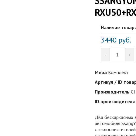
SSANGYONG
RXU50+R
Наличие товар
3440
руб.
-
+
Мера
Комплект
Артикул / ID това
Производитель
C
ID производителя
Два бескаркасных
автомобиля
Ssang
стеклоочистителей
стеклоочистителей