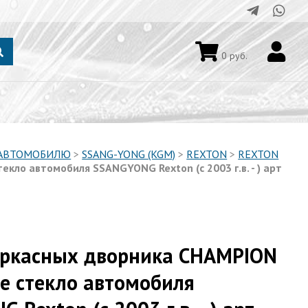
0
руб.
 АВТОМОБИЛЮ
>
SSANG-YONG (KGM)
>
REXTON
>
REXTON
кло автомобиля SSANGYONG Rexton (с 2003 г.в. - ) арт
аркасных дворника CHAMPION
е стекло автомобиля