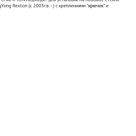
Yong Rexton (с 2003г.в. - )
с креплениями
"крючок"
и