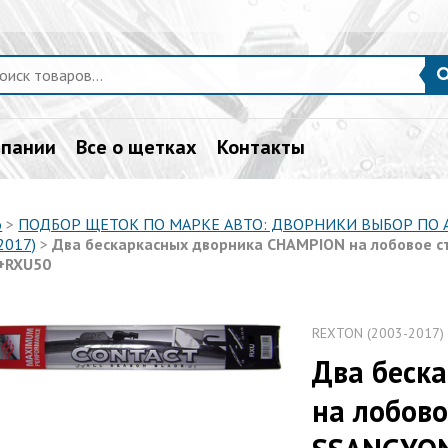
мпании
Все о щетках
Контакты
о
>
ПОДБОР ЩЕТОК ПО МАРКЕ АВТО: ДВОРНИКИ ВЫБОР ПО
2017)
>
Два бескаркасных дворника CHAMPION на лобовое сте
+RXU50
REXTON (2003-2017)
Два беск
на лобово