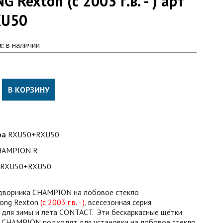
 Rexton (с 2003 г.в. - ) арт
XU50
а:
в наличии
В КОРЗИНУ
ра
RXU50+RXU50
HAMPION R
RXU50+RXU50
 дворника CHAMPION на лобовое стекло
Yong Rexton
(с 2003 г.в. - )
, всесезонная серия
 для зимы и лета CONTACT.
Эти бескаркасные щётки
 CHAMPION подходят для установки на лобовое стекло