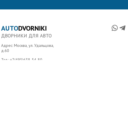
AUTO
DVORNIKI
ДВОРНИКИ ДЛЯ АВТО
Адрес: Москва, ул. Удальцова,
д.60
Тел.:
+7(495)638-54-80
,
Тел.:
+7(499)390-390-1
Главная
О нас
Условия доставки
Контакты
Copyright ©2006-2026 Autodvorniki.ru