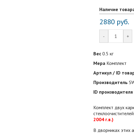
Наличие товар
2880
руб.
-
+
Вес
0.5 кг
Мера
Комплект
Артикул / ID това
Производитель
SW
ID производителя
Комплект двух карк
стеклоочистителе
2004 г.в.)
В дворниках этих 