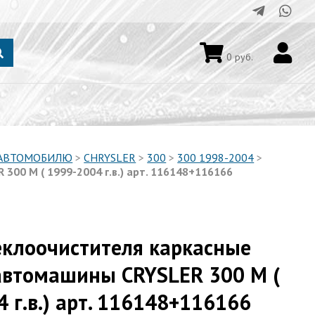
0
руб.
 АВТОМОБИЛЮ
>
CHRYSLER
>
300
>
300 1998-2004
>
00 M ( 1999-2004 г.в.) арт. 116148+116166
еклоочистителя каркасные
автомашины CRYSLER 300 M (
 г.в.) арт. 116148+116166