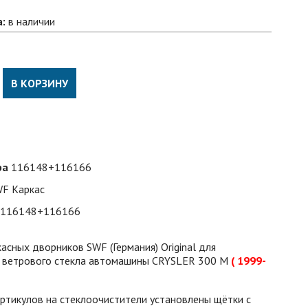
а:
в наличии
В КОРЗИНУ
ра
116148+116166
F Каркас
116148+116166
асных дворников SWF (Германия) Original для
й ветрового стекла автомашины CRYSLER 300 M
( 1999-
артикулов на стеклоочистители установлены щётки с