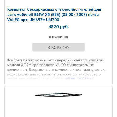
Комплект бескаркасных стеклоочистителей для
автомобилей BMW X5 (E53) (05.00 - 2007) пр-ва
VALEO арт. UM653+ UM700
4820
руб.
в наличии
В КОРЗИНУ
Комплект бескаркасных щеток передних стеклоочистителей
модели X-TRM производства VALEO с универсальным
креплением. Дворники этого комплекта имеют длину щеток,
подходящую для установки в стеклоочистители лобового
стекла автомобилей BMW X5 (E53)
(05.00 - 2007 г.в.)
Внимание!!**ТОЛЬКО на ТЕ модификации этой марки авто,
которые позволяют установку универсального крепленя
"крючок". Щетки TRICO даже с крючком НЕ ПОДХОДЯТ
!!!.
Каждая щетка стеклоочистителя из этого комплекта имеет
индикатор износа.