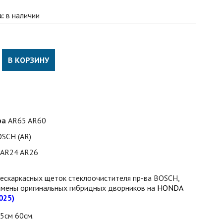
а:
в наличии
В КОРЗИНУ
ра
AR65 AR60
SCH (AR)
AR24 AR26
бескаркаcных щеток стеклоочистителя пр-ва BOSCH,
мены оригинальных гибридных дворников на
HONDA
025)
5см 60см.