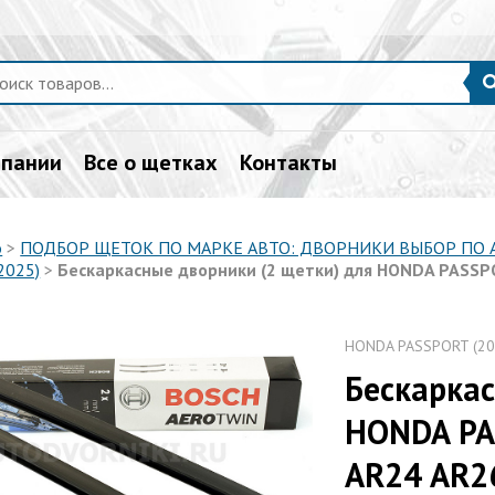
мпании
Все о щетках
Контакты
о
>
ПОДБОР ЩЕТОК ПО МАРКЕ АВТО: ДВОРНИКИ ВЫБОР ПО
2025)
>
Бескаркаcные дворники (2 щетки) для HONDA PASSP
HONDA PASSPORT (20
Бескаркаc
HONDA PA
AR24 AR2