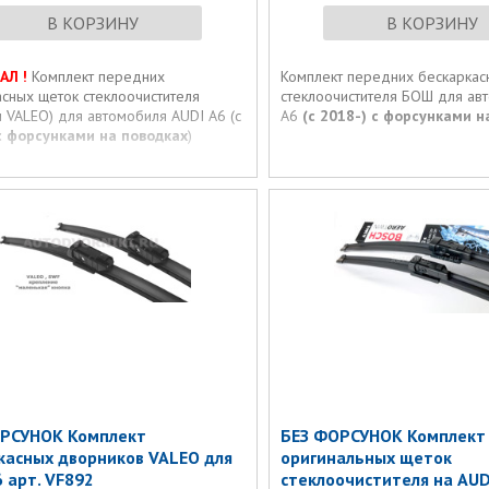
В КОРЗИНУ
В КОРЗИНУ
АЛ !
Комплект передних
Комплект передних бескаркас
асных щеток стеклоочистителя
стеклоочистителя БОШ для ав
 VALEO) для автомобиля AUDI A6 (с
A6
(с 2018-)
c форсунками н
c форсунками на поводках
)
РСУНОК Комплект
БЕЗ ФОРСУНОК Комплект
касных дворников VALEO для
оригинальных щеток
6 арт. VF892
стеклоочистителя на AUDI