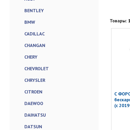
BENTLEY
Товары:
BMW
CADILLAC
CHANGAN
CHERY
CHEVROLET
CHRYSLER
CITROEN
С ФОР
бескар
DAEWOO
(с 2019
DAIHATSU
DATSUN