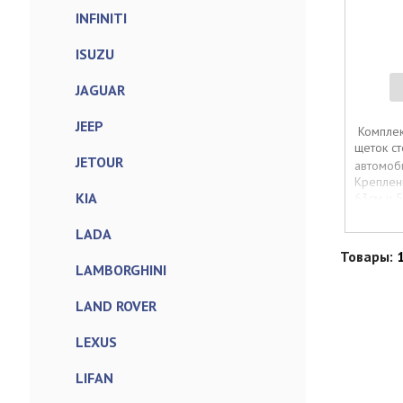
INFINITI
ISUZU
JAGUAR
JEEP
Комплек
щеток с
JETOUR
автомоб
Креплени
KIA
63см и 5
LADA
Товары:
LAMBORGHINI
LAND ROVER
LEXUS
LIFAN