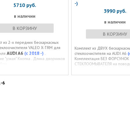
-)
5710
руб.
3990
руб.
в наличии
в наличии
В КОРЗИНУ
В КОРЗИНУ
т из 2-х передних бескаркасных
теклоочистителя VALEO X-TRM для
Комплект из ДВУХ бескаркасн
AUDI A6
(с 2018 -)
иля
.
стеклоочистителя на AUDI A6
(
е "узкая" Кнопка . Длина дворников
Комплектация БЕЗ ФОРСУНОК
0см.
СТЕКЛООМЫВАТЕЛЯ на поводк
1-6