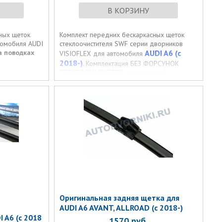
В КОРЗИНУ
ных щеток
Комплект передних бескаркасных щеток
томобиля AUDI
стеклоочистителя SWF серии дворников
а поводках
AUDI A6 (с
VISIOFLEX для автомобиля
2018-)
. Комплектация БЕЗ ФОРСУНОК
СТЕКЛООМЫВАТЕЛЯ на поводках!
Оригинальная задняя щетка для
AUDI A6 AVANT, ALLROAD (с 2018-)
 A6 (с 2018
1570
руб.