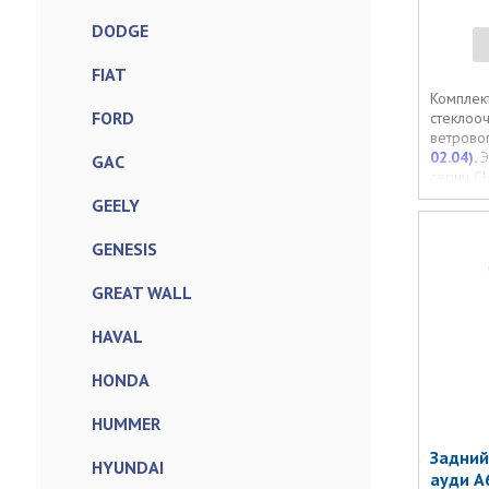
DODGE
FIAT
Комплек
FORD
стеклоо
ветрово
02.04).
Э
GAC
серии C
cоответ
GEELY
щеток ст
на маши
GENESIS
GREAT WALL
HAVAL
HONDA
HUMMER
Задний
HYUNDAI
ауди А