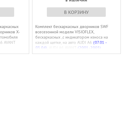
В КОРЗИНУ
каркасных
Комплект бескаркасных дворников SWF
орников X-
всесезонной модели VISIOFLEX,
втомобиля
бескаркасных ,с индикатором износа на
A6 AVANT
каждой щетке, на авто AUDI A6
(07.01 -
03.04),
AUDI A6 AVANT
(2001-2005)