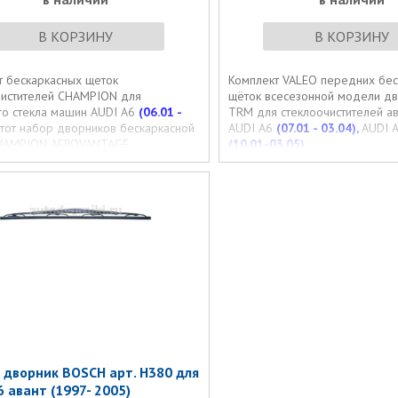
В КОРЗИНУ
В КОРЗИНУ
т бескаркасных щеток
Комплект VALEO передних бес
чистителей CHAMPION для
щёток всесезонной модели дв
го стекла машин AUDI A6
(06.01 -
TRM для стеклоочистителей а
тот набор дворников бескаркасной
AUDI A6
(07.01 - 03.04),
AUDI 
HAMPION AEROVANTAGE
(10.01-03.05)
ствует креплениями и размерами
еклоочистителям ветрового стекла
нах AUDI A6
(06.01 - 02.04).
 дворник BOSCH арт. H380 для
6 авант (1997- 2005)