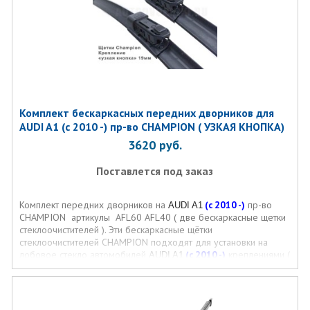
Комплект бескаркасных передних дворников для
AUDI A1 (с 2010 -) пр-во CHAMPION ( УЗКАЯ КНОПКА)
3620
руб.
Поставлется под заказ
Комплект передних дворников на
(с 2010 -)
пр-во
AUDI A1
CHAMPION артикулы AFL60 AFL40 ( две бескаркасные щетки
стеклоочистителей ). Эти бескаркасные щётки
стеклоочистителей CHAMPION подходят для установки на
лобовое стекло автомобилей
(с 2010 -)
креплениями (
AUDI A1
УЗКАЯ КНОПКА) и размерами щёток.